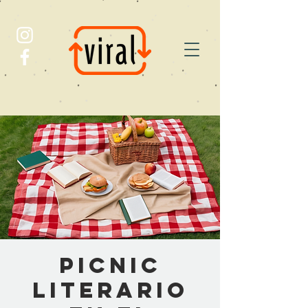
DEL reel AL PAPEL
EL nuevo ecosistema
de pensamiento
Picnic
Literario