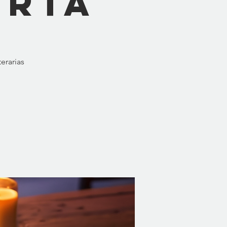
erta
erarias