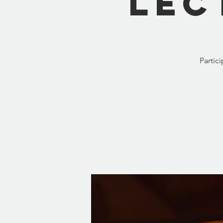
Lec
Partic